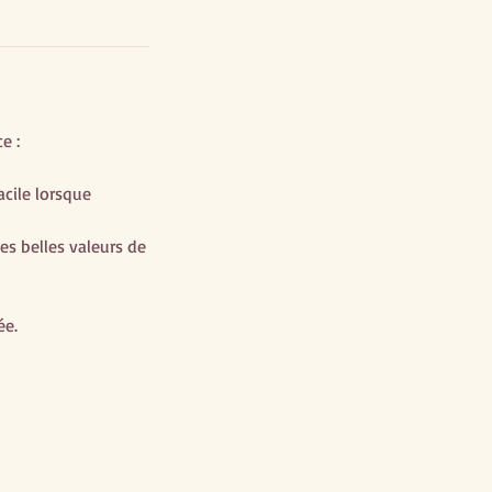
e :
acile lorsque
es belles valeurs de
ée.