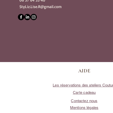
06 37 64 33 40
StyLiz.Lise.R@gmail.com
AIDE
Les réservations des ateliers Coutu
Carte cadeau
Contactez nous
Mentions légales