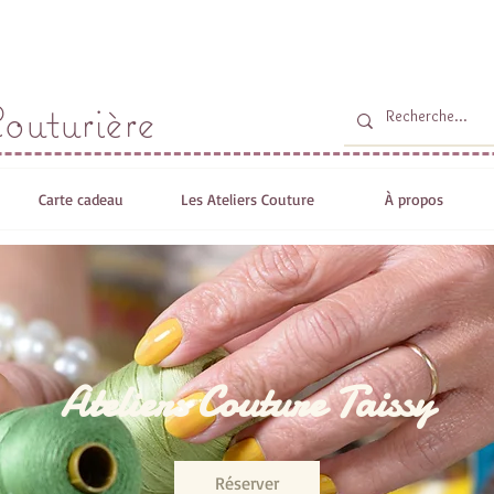
yLiz
Connexion / 
outurière
Carte cadeau
Les Ateliers Couture
À propos
Ateliers Couture Taissy
Réserver