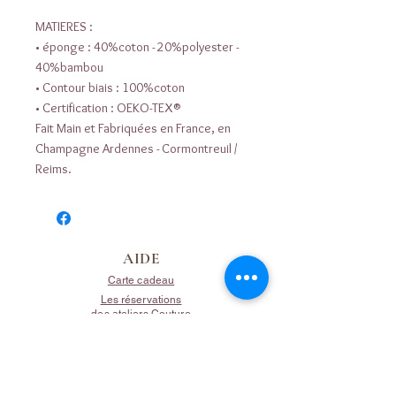
MATIERES :
• éponge : 40%coton - 20%polyester -
40%bambou
• Contour biais : 100%coton
• Certification : OEKO-TEX®
Fait Main et Fabriquées en France, en
Champagne Ardennes - Cormontreuil /
Reims.
AIDE
Carte cadeau
Les réservations
des ateliers Couture
Contactez nous
Mentions légales